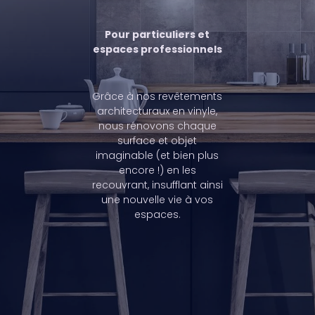
Pour particuliers et
espaces professionnels
Grâce à nos revêtements
architecturaux en vinyle,
nous rénovons chaque
surface et objet
imaginable (et bien plus
encore !) en les
recouvrant, insufflant ainsi
une nouvelle vie à vos
espaces.