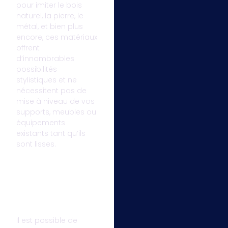
pour imiter le bois
naturel, la pierre, le
métal, et bien plus
encore, ces matériaux
offrent
d’innombrables
possibilités
stylistiques et ne
nécessitent pas de
mise à niveau de vos
supports, meubles ou
équipements
existants tant qu’ils
sont lisses.
Il est possible de