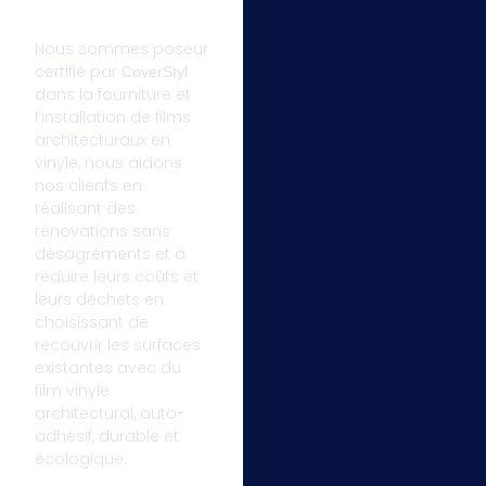
Nous sommes poseur
certifié par
CoverStyl
dans la fourniture et
l’installation de films
architecturaux en
vinyle, nous aidons
nos clients en
réalisant des
rénovations sans
désagréments et à
réduire leurs coûts et
leurs déchets en
choisissant de
recouvrir les surfaces
existantes avec du
film vinyle
architectural, auto-
adhésif, durable et
écologique.