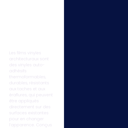
Les films vinyles
architecturaux sont
des vinyles auto-
adhésifs
thermoformables,
durables, résistants
aux taches et aux
éraflures, qui peuvent
être appliqués
directement sur des
surfaces existantes
pour en changer
l’apparence. Conçus