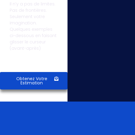
Il n’y a pas de limites.
Pas de frontières.
Seulement votre
imagination.
Quelques exemples
ci-dessous en faisant
glisser le curseur
(avant-après)
Obtenez Votre
Estimation