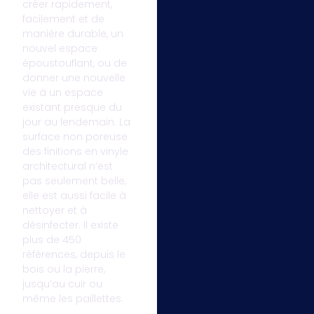
créer rapidement,
facilement et de
manière durable, un
nouvel espace
époustouflant, ou de
donner une nouvelle
vie à un espace
existant presque du
jour au lendemain. La
surface non poreuse
des finitions en vinyle
architectural n’est
pas seulement belle,
elle est aussi facile à
nettoyer et à
désinfecter. Il existe
plus de 450
références, depuis le
bois ou la pierre,
jusqu’au cuir ou
même les paillettes.